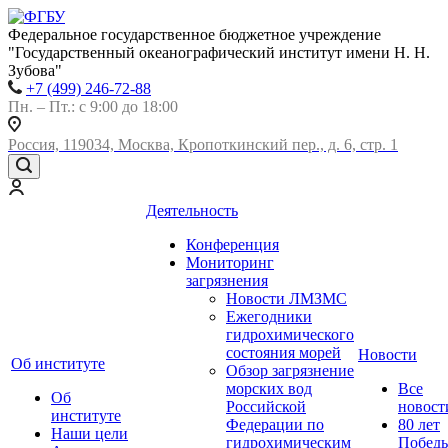
Федеральное государственное бюджетное учреждение
"Государственный океанографический институт имени Н. Н.
Зубова"
+7 (499) 246-72-88
Пн. – Пт.: с 9:00 до 18:00
Россия, 119034, Москва, Кропоткинский пер., д. 6, стр. 1
Деятельность
Конференция
Мониторинг
загрязнения
Новости ЛМЗМС
Ежегодники
гидрохимического
состояния морей
Новости
Об институте
Обзор загрязнение
морских вод
Все
Об
Российской
новост
институте
Федерации по
80 лет
Наши цели
гидрохимическим
Побед