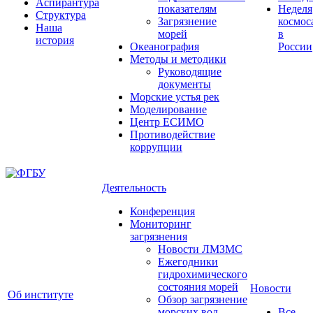
Аспирантура
показателям
Неделя
Структура
Загрязнение
космос
Наша
морей
в
история
Океанография
России
Методы и методики
Руководящие
документы
Морские устья рек
Моделирование
Центр ЕСИМО
Противодействие
коррупции
Деятельность
Конференция
Мониторинг
загрязнения
Новости ЛМЗМС
Ежегодники
гидрохимического
состояния морей
Новости
Об институте
Обзор загрязнение
морских вод
Все