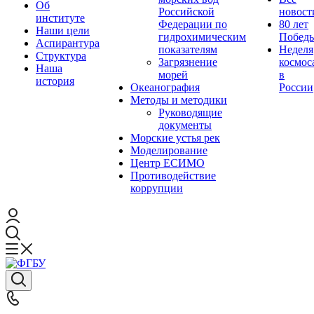
Об
Российской
новост
институте
Федерации по
80 лет
Наши цели
гидрохимическим
Побед
Аспирантура
показателям
Неделя
Структура
Загрязнение
космос
Наша
морей
в
история
Океанография
России
Методы и методики
Руководящие
документы
Морские устья рек
Моделирование
Центр ЕСИМО
Противодействие
коррупции