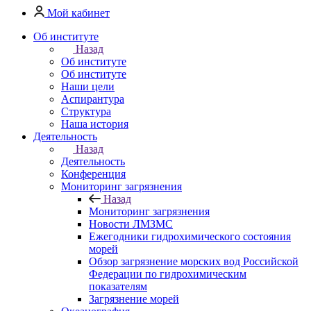
Мой кабинет
Об институте
Назад
Об институте
Об институте
Наши цели
Аспирантура
Структура
Наша история
Деятельность
Назад
Деятельность
Конференция
Мониторинг загрязнения
Назад
Мониторинг загрязнения
Новости ЛМЗМС
Ежегодники гидрохимического состояния
морей
Обзор загрязнение морских вод Российской
Федерации по гидрохимическим
показателям
Загрязнение морей