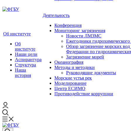
Деятельность
Конференция
Мониторинг загрязнения
Об институте
Новости ЛМЗМС
Ежегодники гидрохимического 
Об
Обзор загрязнение морских вод
институте
Федерации по гидрохимическим
Наши цели
Загрязнение морей
Аспирантура
Океанография
Структура
Методы и методики
Наша
Руководящие документы
история
Морские устья рек
Моделирование
Центр ЕСИМО
Противодействие коррупции