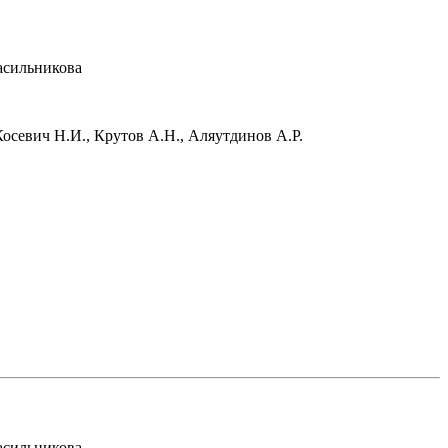
расильникова
Косевич Н.И., Крутов А.Н., Аляутдинов А.Р.
расильникова