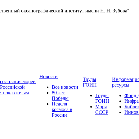
ственный океанографический институт имени Н. Н. Зубова"
Новости
Труды
Информаци
состояния морей
ГОИН
ресурсы
 Российской
Все новости
 показателям
80 лет
Труды
Фонд 
Победы
ГОИН
Инфра
Неделя
Моря
Библи
космоса в
СССР
Иннов
России