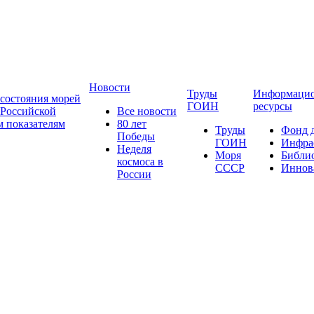
Новости
Труды
Информаци
состояния морей
ГОИН
ресурсы
 Российской
Все новости
 показателям
80 лет
Труды
Фонд 
Победы
ГОИН
Инфра
Неделя
Моря
Библи
космоса в
СССР
Иннов
России