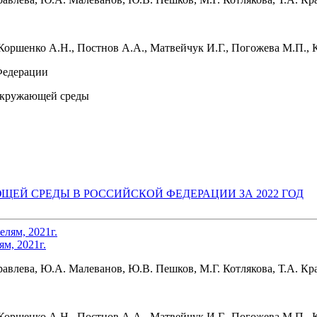
 Коршенко А.Н., Постнов А.А., Матвейчук И.Г., Погожева М.П., 
Федерации
 окружающей среды
ЩЕЙ СРЕДЫ В РОССИЙСКОЙ ФЕДЕРАЦИИ ЗА 2022 ГОД
м, 2021г.
уравлева, Ю.А. Малеванов, Ю.В. Пешков, М.Г. Котлякова, Т.А. К
 Коршенко А.Н., Постнов А.А., Матвейчук И.Г., Погожева М.П., 