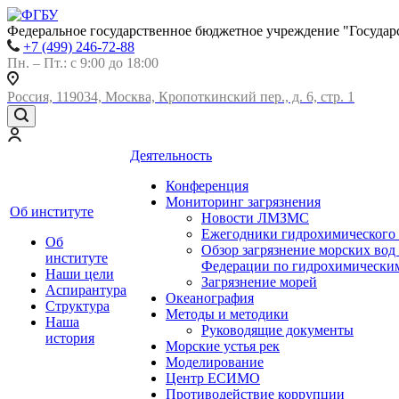
Федеральное государственное бюджетное учреждение "Государ
+7 (499) 246-72-88
Пн. – Пт.: с 9:00 до 18:00
Россия, 119034, Москва, Кропоткинский пер., д. 6, стр. 1
Деятельность
Конференция
Мониторинг загрязнения
Об институте
Новости ЛМЗМС
Ежегодники гидрохимического 
Об
Обзор загрязнение морских вод
институте
Федерации по гидрохимическим
Наши цели
Загрязнение морей
Аспирантура
Океанография
Структура
Методы и методики
Наша
Руководящие документы
история
Морские устья рек
Моделирование
Центр ЕСИМО
Противодействие коррупции