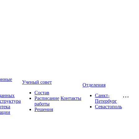
онные
Ученый совет
Отделения
Состав
данных
Санкт-
Расписание
Контакты
структура
Петербург
работы
отека
Севастополь
Решения
ации