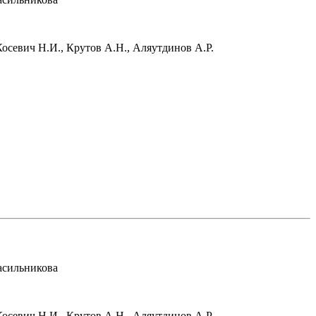
Косевич Н.И., Крутов А.Н., Аляутдинов А.Р.
расильникова
Косевич Н.И., Крутов А.Н., Аляутдинов А.Р.