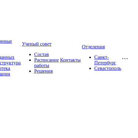
онные
Ученый совет
Отделения
Состав
данных
Санкт-
Расписание
Контакты
структура
Петербург
работы
отека
Севастополь
Решения
ации