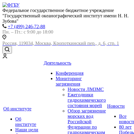
Федеральное государственное бюджетное учреждение
"Государственный океанографический институт имени Н. Н.
Зубова"
+7 (499) 246-72-88
Пн. – Пт.: с 9:00 до 18:00
Россия, 119034, Москва, Кропоткинский пер., д. 6, стр. 1
Деятельность
Конференция
Мониторинг
загрязнения
Новости ЛМЗМС
Ежегодники
гидрохимического
состояния морей
Новости
Об институте
Обзор загрязнение
морских вод
Все
Об
Российской
новост
институте
Федерации по
80 лет
Наши цели
гидрохимическим
Побед