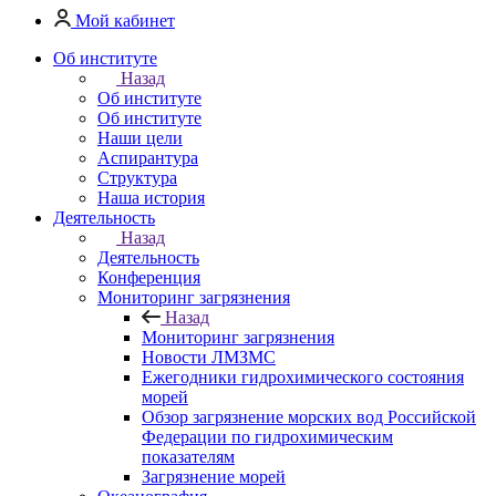
Мой кабинет
Об институте
Назад
Об институте
Об институте
Наши цели
Аспирантура
Структура
Наша история
Деятельность
Назад
Деятельность
Конференция
Мониторинг загрязнения
Назад
Мониторинг загрязнения
Новости ЛМЗМС
Ежегодники гидрохимического состояния
морей
Обзор загрязнение морских вод Российской
Федерации по гидрохимическим
показателям
Загрязнение морей