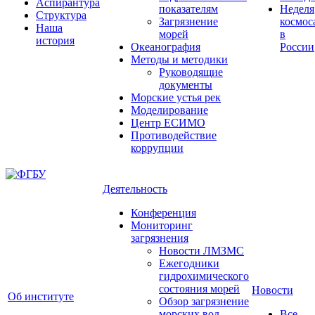
Аспирантура
показателям
Неделя
Структура
Загрязнение
космос
Наша
морей
в
история
Океанография
России
Методы и методики
Руководящие
документы
Морские устья рек
Моделирование
Центр ЕСИМО
Противодействие
коррупции
Деятельность
Конференция
Мониторинг
загрязнения
Новости ЛМЗМС
Ежегодники
гидрохимического
состояния морей
Новости
Об институте
Обзор загрязнение
морских вод
Все