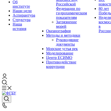
Об
Российской
новост
институте
Федерации по
80 лет
Наши цели
гидрохимическим
Побед
Аспирантура
показателям
Неделя
Структура
Загрязнение
космос
Наша
морей
в
история
Океанография
России
Методы и методики
Руководящие
документы
Морские устья рек
Моделирование
Центр ЕСИМО
Противодействие
коррупции