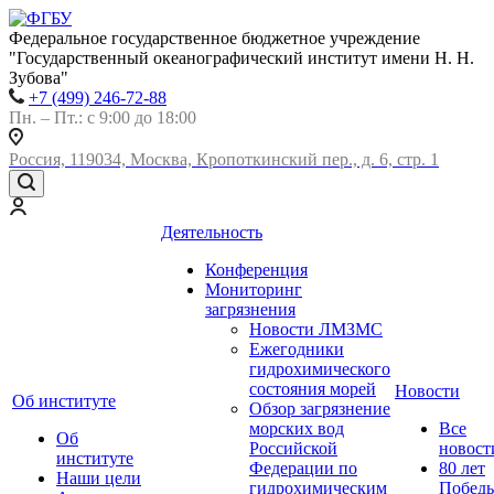
Федеральное государственное бюджетное учреждение
"Государственный океанографический институт имени Н. Н.
Зубова"
+7 (499) 246-72-88
Пн. – Пт.: с 9:00 до 18:00
Россия, 119034, Москва, Кропоткинский пер., д. 6, стр. 1
Деятельность
Конференция
Мониторинг
загрязнения
Новости ЛМЗМС
Ежегодники
гидрохимического
состояния морей
Новости
Об институте
Обзор загрязнение
морских вод
Все
Об
Российской
новост
институте
Федерации по
80 лет
Наши цели
гидрохимическим
Побед