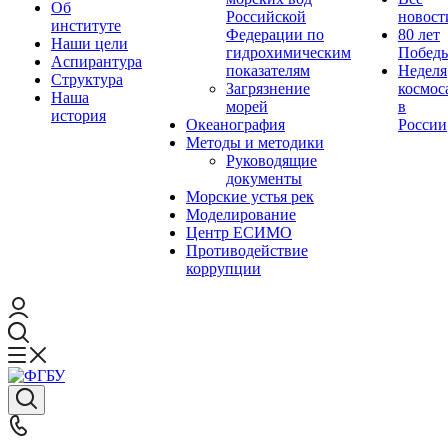
Об
Российской
новост
институте
Федерации по
80 лет
Наши цели
гидрохимическим
Побед
Аспирантура
показателям
Неделя
Структура
Загрязнение
космос
Наша
морей
в
история
Океанография
России
Методы и методики
Руководящие
документы
Морские устья рек
Моделирование
Центр ЕСИМО
Противодействие
коррупции