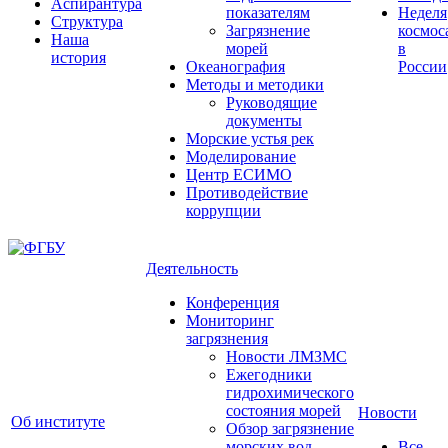
Аспирантура
показателям
Неделя
Структура
Загрязнение
космос
Наша
морей
в
история
Океанография
России
Методы и методики
Руководящие
документы
Морские устья рек
Моделирование
Центр ЕСИМО
Противодействие
коррупции
Деятельность
Конференция
Мониторинг
загрязнения
Новости ЛМЗМС
Ежегодники
гидрохимического
состояния морей
Новости
Об институте
Обзор загрязнение
морских вод
Все