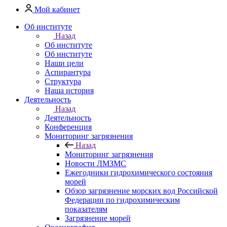
Мой кабинет
Об институте
Назад
Об институте
Об институте
Наши цели
Аспирантура
Структура
Наша история
Деятельность
Назад
Деятельность
Конференция
Мониторинг загрязнения
Назад
Мониторинг загрязнения
Новости ЛМЗМС
Ежегодники гидрохимического состояния
морей
Обзор загрязнение морских вод Российской
Федерации по гидрохимическим
показателям
Загрязнение морей