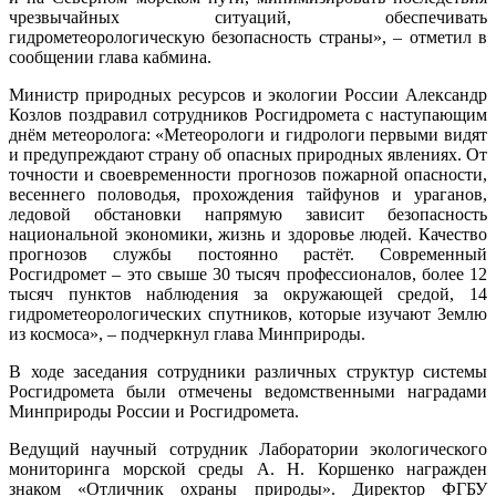
чрезвычайных ситуаций, обеспечивать
гидрометеорологическую безопасность страны», – отметил в
сообщении глава кабмина.
Министр природных ресурсов и экологии России Александр
Козлов поздравил сотрудников Росгидромета с наступающим
днём метеоролога: «Метеорологи и гидрологи первыми видят
и предупреждают страну об опасных природных явлениях. От
точности и своевременности прогнозов пожарной опасности,
весеннего половодья, прохождения тайфунов и ураганов,
ледовой обстановки напрямую зависит безопасность
национальной экономики, жизнь и здоровье людей. Качество
прогнозов службы постоянно растёт. Современный
Росгидромет – это свыше 30 тысяч профессионалов, более 12
тысяч пунктов наблюдения за окружающей средой, 14
гидрометеорологических спутников, которые изучают Землю
из космоса», – подчеркнул глава Минприроды.
В ходе заседания сотрудники различных структур системы
Росгидромета были отмечены ведомственными наградами
Минприроды России и Росгидромета.
Ведущий научный сотрудник Лаборатории экологического
мониторинга морской среды А. Н. Коршенко награжден
знаком «Отличник охраны природы». Директор ФГБУ