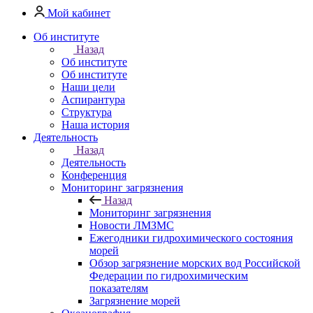
Мой кабинет
Об институте
Назад
Об институте
Об институте
Наши цели
Аспирантура
Структура
Наша история
Деятельность
Назад
Деятельность
Конференция
Мониторинг загрязнения
Назад
Мониторинг загрязнения
Новости ЛМЗМС
Ежегодники гидрохимического состояния
морей
Обзор загрязнение морских вод Российской
Федерации по гидрохимическим
показателям
Загрязнение морей