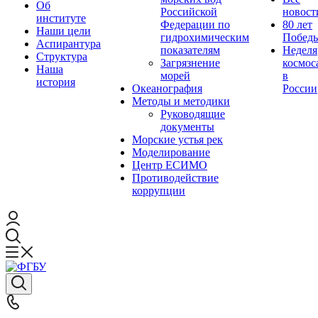
Об
Российской
новост
институте
Федерации по
80 лет
Наши цели
гидрохимическим
Побед
Аспирантура
показателям
Неделя
Структура
Загрязнение
космос
Наша
морей
в
история
Океанография
России
Методы и методики
Руководящие
документы
Морские устья рек
Моделирование
Центр ЕСИМО
Противодействие
коррупции