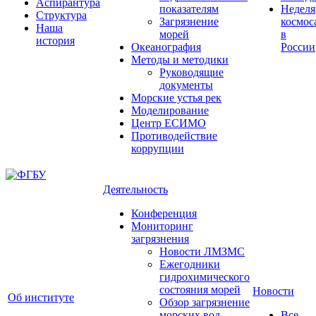
Аспирантура
показателям
Неделя
Структура
Загрязнение
космос
Наша
морей
в
история
Океанография
России
Методы и методики
Руководящие
документы
Морские устья рек
Моделирование
Центр ЕСИМО
Противодействие
коррупции
Деятельность
Конференция
Мониторинг
загрязнения
Новости ЛМЗМС
Ежегодники
гидрохимического
состояния морей
Новости
Об институте
Обзор загрязнение
морских вод
Все