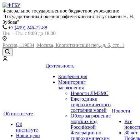
Федеральное государственное бюджетное учреждение
"Государственный океанографический институт имени Н. Н.
Зубова"
+7 (499) 246-72-88
Пн. – Пт.: с 9:00 до 18:00
Россия, 119034, Москва, Кропоткинский пер., д. 6, стр. 1
Деятельность
Конференция
Мониторинг
загрязнения
Новости ЛМЗМС
Ежегодники
гидрохимического
состояния морей
Новости
Об институте
Обзор загрязнение
морских вод
Все
Об
Российской
новост
институте
Федерации по
80 лет
Наши цели
гидрохимическим
Побед