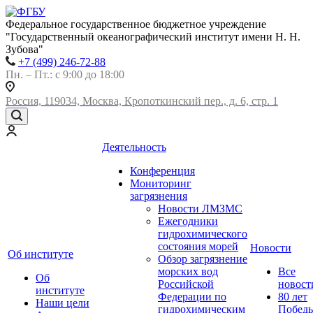
Федеральное государственное бюджетное учреждение
"Государственный океанографический институт имени Н. Н.
Зубова"
+7 (499) 246-72-88
Пн. – Пт.: с 9:00 до 18:00
Россия, 119034, Москва, Кропоткинский пер., д. 6, стр. 1
Деятельность
Конференция
Мониторинг
загрязнения
Новости ЛМЗМС
Ежегодники
гидрохимического
состояния морей
Новости
Об институте
Обзор загрязнение
морских вод
Все
Об
Российской
новост
институте
Федерации по
80 лет
Наши цели
гидрохимическим
Побед