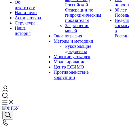
Об
Российской
новост
институте
Федерации по
80 лет
Наши цели
гидрохимическим
Побед
Аспирантура
показателям
Неделя
Структура
Загрязнение
космос
Наша
морей
в
история
Океанография
России
Методы и методики
Руководящие
документы
Морские устья рек
Моделирование
Центр ЕСИМО
Противодействие
коррупции