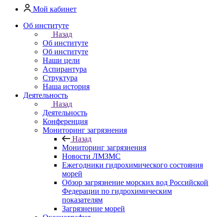
Мой кабинет
Об институте
Назад
Об институте
Об институте
Наши цели
Аспирантура
Структура
Наша история
Деятельность
Назад
Деятельность
Конференция
Мониторинг загрязнения
Назад
Мониторинг загрязнения
Новости ЛМЗМС
Ежегодники гидрохимического состояния
морей
Обзор загрязнение морских вод Российской
Федерации по гидрохимическим
показателям
Загрязнение морей