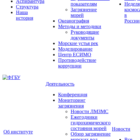
Аспирантура
показателям
Неделя
Структура
Загрязнение
космос
Наша
морей
в
история
Океанография
России
Методы и методики
Руководящие
документы
Морские устья рек
Моделирование
Центр ЕСИМО
Противодействие
коррупции
Деятельность
Конференция
Мониторинг
загрязнения
Новости ЛМЗМС
Ежегодники
гидрохимического
состояния морей
Новости
Об институте
Обзор загрязнение
морских вод
Все