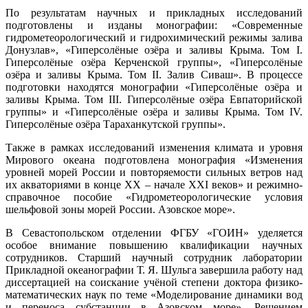
По результатам научных и прикладных исследований
подготовлены и изданы монографии: «Современные
гидрометеорологический и гидрохимический режимы залива
Донузлав», «Гиперсолёные озёра и заливы Крыма. Том I.
Гиперсолёные озёра Керченской группы», «Гиперсолёные
озёра и заливы Крыма. Том II. Залив Сиваш». В процессе
подготовки находятся монографии «Гиперсолёные озёра и
заливы Крыма. Том III. Гиперсолёные озёра Евпаторийской
группы» и «Гиперсолёные озёра и заливы Крыма. Том IV.
Гиперсолёные озёра Тараханкутской группы».
Также в рамках исследований изменения климата и уровня
Мирового океана подготовлена монография «Изменения
уровней морей России и повторяемости сильных ветров над
их акваториями в конце XX – начале XXI веков» и режимно-
справочное пособие «Гидрометеорологические условия
шельфовой зоны морей России. Азовское море».
В Севастопольском отделении ФГБУ «ГОИН» уделяется
особое внимание повышению квалификации научных
сотрудников. Старший научный сотрудник лаборатории
Прикладной океанографии Т. Я. Шульга завершила работу над
диссертацией на соискание учёной степени доктора физико-
математических наук по теме «Моделирование динамики вод
и переноса субстанции в Азовском море». Решением