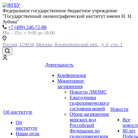
Федеральное государственное бюджетное учреждение
"Государственный океанографический институт имени Н. Н.
Зубова"
+7 (499) 246-72-88
Пн. – Пт.: с 9:00 до 18:00
Россия, 119034, Москва, Кропоткинский пер., д. 6, стр. 1
Деятельность
Конференция
Мониторинг
загрязнения
Новости ЛМЗМС
Ежегодники
гидрохимического
состояния морей
Новости
Об институте
Обзор загрязнение
морских вод
Все
Об
Российской
новост
институте
Федерации по
80 лет
Наши цели
гидрохимическим
Побед