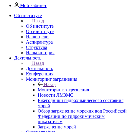
Мой кабинет
Об институте
Назад
Об институте
Об институте
Наши цели
Аспирантура
Структура
Наша история
Деятельность
Назад
Деятельность
Конференция
Мониторинг загрязнения
Назад
Мониторинг загрязнения
Новости ЛМЗМС
Ежегодники гидрохимического состояния
морей
Обзор загрязнение морских вод Российской
Федерации по гидрохимическим
показателям
Загрязнение морей