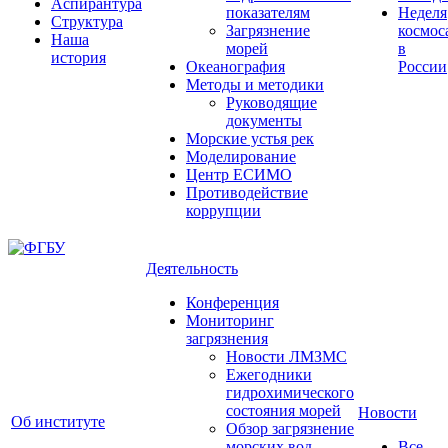
Аспирантура
показателям
Неделя
Структура
Загрязнение
космос
Наша
морей
в
история
Океанография
России
Методы и методики
Руководящие
документы
Морские устья рек
Моделирование
Центр ЕСИМО
Противодействие
коррупции
Деятельность
Конференция
Мониторинг
загрязнения
Новости ЛМЗМС
Ежегодники
гидрохимического
состояния морей
Новости
Об институте
Обзор загрязнение
морских вод
Все