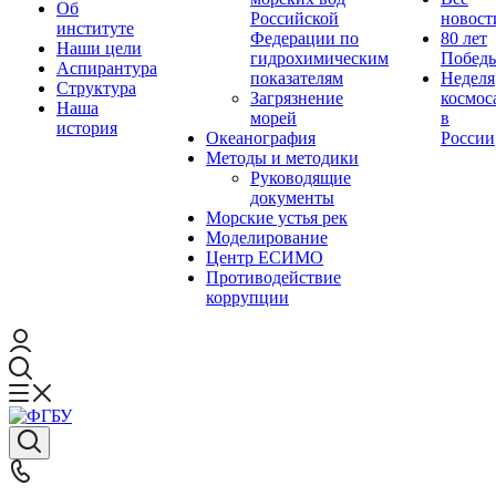
Об
Российской
новост
институте
Федерации по
80 лет
Наши цели
гидрохимическим
Побед
Аспирантура
показателям
Неделя
Структура
Загрязнение
космос
Наша
морей
в
история
Океанография
России
Методы и методики
Руководящие
документы
Морские устья рек
Моделирование
Центр ЕСИМО
Противодействие
коррупции