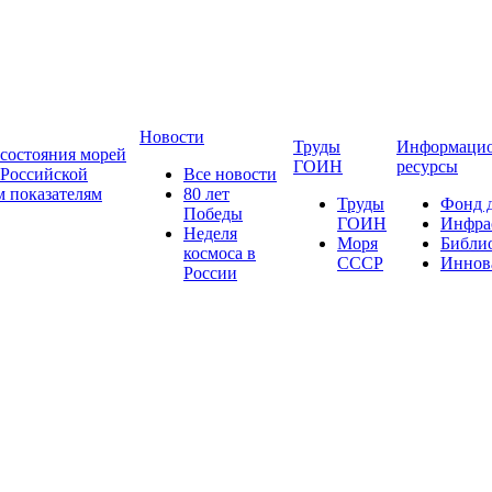
Новости
Труды
Информаци
состояния морей
ГОИН
ресурсы
 Российской
Все новости
 показателям
80 лет
Труды
Фонд 
Победы
ГОИН
Инфра
Неделя
Моря
Библи
космоса в
СССР
Иннов
России