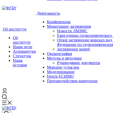
Деятельность
Конференция
Мониторинг загрязнения
Об институте
Новости ЛМЗМС
Ежегодники гидрохимического 
Об
Обзор загрязнение морских вод
институте
Федерации по гидрохимическим
Наши цели
Загрязнение морей
Аспирантура
Океанография
Структура
Методы и методики
Наша
Руководящие документы
история
Морские устья рек
Моделирование
Центр ЕСИМО
Противодействие коррупции