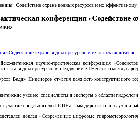
ренция «Содействие охране водных ресурсов и их эффективном
актическая конференция «Содействие ох
нию»
ийско-китайская научно-практическая конференция «Содейст
тством водных ресурсов в преддверии XI Невского международн
сурсов Вадим Никаноров отметил важность конструктивного вза
китайские ученые, специалисты и эксперты в области гидрологи
участие представители ГОИНа – зам.директора по научной работ
ставлен доклад «Современные цифровые гидрометеорологиче