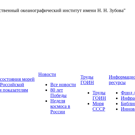
ственный океанографический институт имени Н. Н. Зубова"
Новости
Труды
Информаци
состояния морей
ГОИН
ресурсы
 Российской
Все новости
 показателям
80 лет
Труды
Фонд 
Победы
ГОИН
Инфра
Неделя
Моря
Библи
космоса в
СССР
Иннов
России