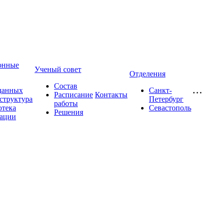
онные
Ученый совет
Отделения
Состав
данных
Санкт-
Расписание
Контакты
структура
Петербург
работы
отека
Севастополь
Решения
ации