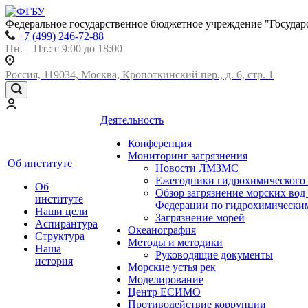
Федеральное государственное бюджетное учреждение "Государ
+7 (499) 246-72-88
Пн. – Пт.: с 9:00 до 18:00
Россия, 119034, Москва, Кропоткинский пер., д. 6, стр. 1
Деятельность
Конференция
Мониторинг загрязнения
Об институте
Новости ЛМЗМС
Ежегодники гидрохимического 
Об
Обзор загрязнение морских вод
институте
Федерации по гидрохимическим
Наши цели
Загрязнение морей
Аспирантура
Океанография
Структура
Методы и методики
Наша
Руководящие документы
история
Морские устья рек
Моделирование
Центр ЕСИМО
Противодействие коррупции