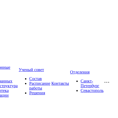
онные
Ученый совет
Отделения
Состав
данных
Санкт-
Расписание
Контакты
структура
Петербург
работы
отека
Севастополь
Решения
ации