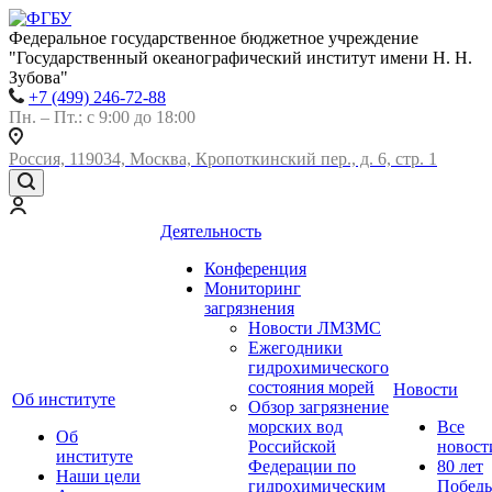
Федеральное государственное бюджетное учреждение
"Государственный океанографический институт имени Н. Н.
Зубова"
+7 (499) 246-72-88
Пн. – Пт.: с 9:00 до 18:00
Россия, 119034, Москва, Кропоткинский пер., д. 6, стр. 1
Деятельность
Конференция
Мониторинг
загрязнения
Новости ЛМЗМС
Ежегодники
гидрохимического
состояния морей
Новости
Об институте
Обзор загрязнение
морских вод
Все
Об
Российской
новост
институте
Федерации по
80 лет
Наши цели
гидрохимическим
Побед