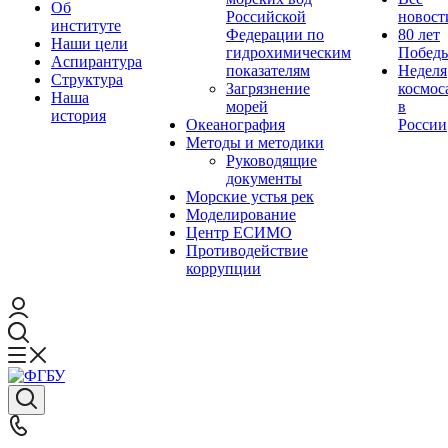
Об
Российской
новост
институте
Федерации по
80 лет
Наши цели
гидрохимическим
Побед
Аспирантура
показателям
Неделя
Структура
Загрязнение
космос
Наша
морей
в
история
Океанография
России
Методы и методики
Руководящие
документы
Морские устья рек
Моделирование
Центр ЕСИМО
Противодействие
коррупции