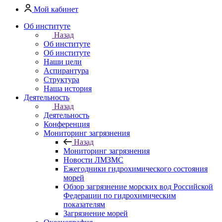
Мой кабинет
Об институте
Назад
Об институте
Об институте
Наши цели
Аспирантура
Структура
Наша история
Деятельность
Назад
Деятельность
Конференция
Мониторинг загрязнения
Назад
Мониторинг загрязнения
Новости ЛМЗМС
Ежегодники гидрохимического состояния
морей
Обзор загрязнение морских вод Российской
Федерации по гидрохимическим
показателям
Загрязнение морей