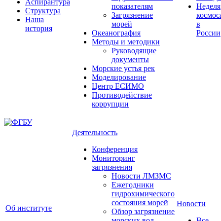
Аспирантура
показателям
Неделя
Структура
Загрязнение
космос
Наша
морей
в
история
Океанография
России
Методы и методики
Руководящие
документы
Морские устья рек
Моделирование
Центр ЕСИМО
Противодействие
коррупции
Деятельность
Конференция
Мониторинг
загрязнения
Новости ЛМЗМС
Ежегодники
гидрохимического
состояния морей
Новости
Об институте
Обзор загрязнение
морских вод
Все