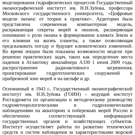
моделирования гидрофизических процессов Государственный
океанографический институт им. Н.Н.Зубова, профессора
Московского государственного университета, «Цифровые
модели океана: от теории к практике». Аудитории была
представлена современная компьютерная модель,
раскрывающая секреты морей и океанов, расширяющая
понимание о роли океана в формировании климата Земли и
его влияния на жизнь планеты, а также позволяющая
предсказывать погоду и будущее климатических изменений.
Во время лекции были показаны возможности модели при
решении практических задач, таких как определение места
падения в Атлантику авиалайнера A330 1 июня 2009 года,
распространение радиоактивного загрязнения,
проектирование гидротехнических сооружений в
прибрежной зоне морей и на шельфе и др.
Основанный в 1943 г., Государственный океанографический
институт им. Н.Н.Зубова (ГОИН) – ведущий институт
Росгидромета по организации и методическому руководству
гидрометеорологическими и гидрохимическими
наблюдениями на акваториях и побережьях морей России и
обеспечению соответствующей информацией
государственных органов и хозяйствующих субъектов.
Институт осуществляет работы по развитию технических
средств и систем наблюдения за характеристиками морской