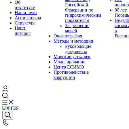
Об
Российской
новост
институте
Федерации по
80 лет
Наши цели
гидрохимическим
Побед
Аспирантура
показателям
Неделя
Структура
Загрязнение
космос
Наша
морей
в
история
Океанография
России
Методы и методики
Руководящие
документы
Морские устья рек
Моделирование
Центр ЕСИМО
Противодействие
коррупции