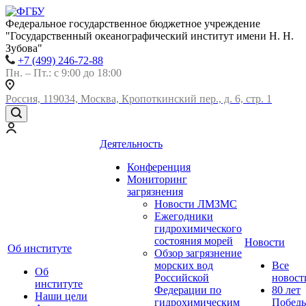
Федеральное государственное бюджетное учреждение
"Государственный океанографический институт имени Н. Н.
Зубова"
+7 (499) 246-72-88
Пн. – Пт.: с 9:00 до 18:00
Россия, 119034, Москва, Кропоткинский пер., д. 6, стр. 1
Деятельность
Конференция
Мониторинг
загрязнения
Новости ЛМЗМС
Ежегодники
гидрохимического
состояния морей
Новости
Об институте
Обзор загрязнение
морских вод
Все
Об
Российской
новост
институте
Федерации по
80 лет
Наши цели
гидрохимическим
Побед