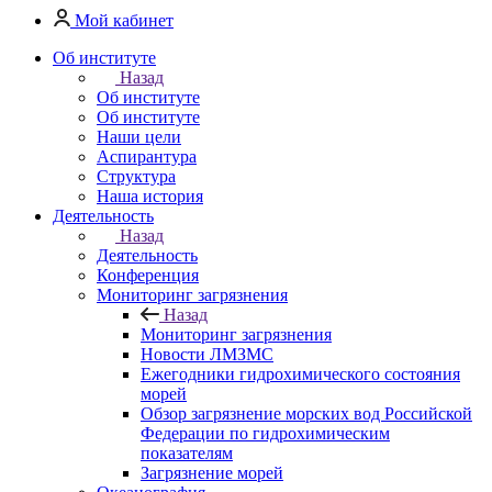
Мой кабинет
Об институте
Назад
Об институте
Об институте
Наши цели
Аспирантура
Структура
Наша история
Деятельность
Назад
Деятельность
Конференция
Мониторинг загрязнения
Назад
Мониторинг загрязнения
Новости ЛМЗМС
Ежегодники гидрохимического состояния
морей
Обзор загрязнение морских вод Российской
Федерации по гидрохимическим
показателям
Загрязнение морей