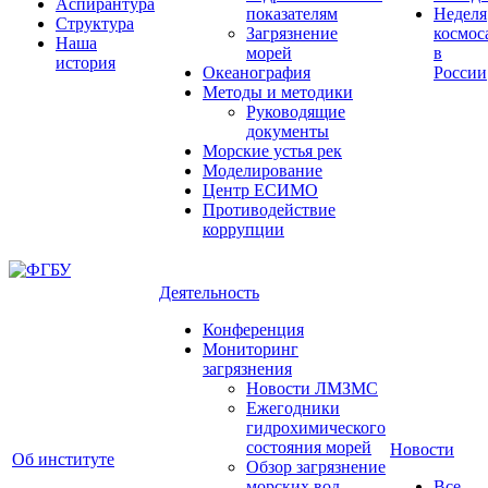
Аспирантура
показателям
Неделя
Структура
Загрязнение
космос
Наша
морей
в
история
Океанография
России
Методы и методики
Руководящие
документы
Морские устья рек
Моделирование
Центр ЕСИМО
Противодействие
коррупции
Деятельность
Конференция
Мониторинг
загрязнения
Новости ЛМЗМС
Ежегодники
гидрохимического
состояния морей
Новости
Об институте
Обзор загрязнение
морских вод
Все