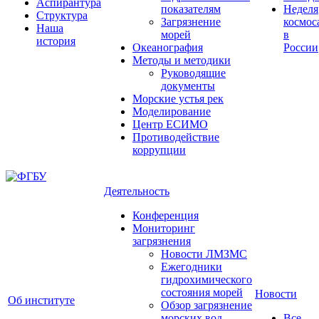
Аспирантура
показателям
Неделя
Структура
Загрязнение
космос
Наша
морей
в
история
Океанография
России
Методы и методики
Руководящие
документы
Морские устья рек
Моделирование
Центр ЕСИМО
Противодействие
коррупции
Деятельность
Конференция
Мониторинг
загрязнения
Новости ЛМЗМС
Ежегодники
гидрохимического
состояния морей
Новости
Об институте
Обзор загрязнение
морских вод
Все