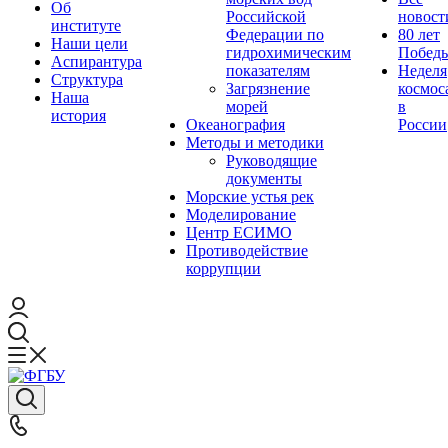
Об
Российской
новост
институте
Федерации по
80 лет
Наши цели
гидрохимическим
Побед
Аспирантура
показателям
Неделя
Структура
Загрязнение
космос
Наша
морей
в
история
Океанография
России
Методы и методики
Руководящие
документы
Морские устья рек
Моделирование
Центр ЕСИМО
Противодействие
коррупции