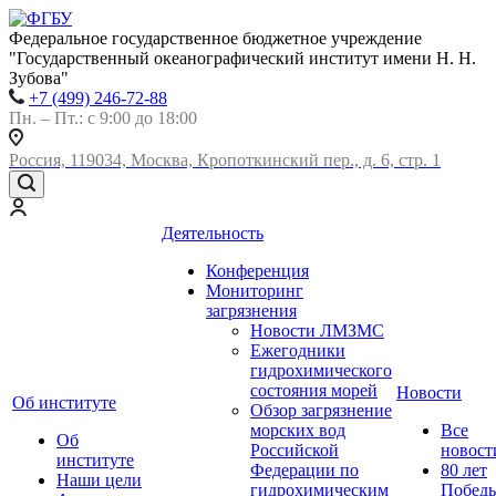
Федеральное государственное бюджетное учреждение
"Государственный океанографический институт имени Н. Н.
Зубова"
+7 (499) 246-72-88
Пн. – Пт.: с 9:00 до 18:00
Россия, 119034, Москва, Кропоткинский пер., д. 6, стр. 1
Деятельность
Конференция
Мониторинг
загрязнения
Новости ЛМЗМС
Ежегодники
гидрохимического
состояния морей
Новости
Об институте
Обзор загрязнение
морских вод
Все
Об
Российской
новост
институте
Федерации по
80 лет
Наши цели
гидрохимическим
Побед