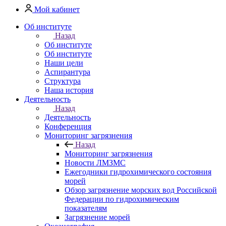
Мой кабинет
Об институте
Назад
Об институте
Об институте
Наши цели
Аспирантура
Структура
Наша история
Деятельность
Назад
Деятельность
Конференция
Мониторинг загрязнения
Назад
Мониторинг загрязнения
Новости ЛМЗМС
Ежегодники гидрохимического состояния
морей
Обзор загрязнение морских вод Российской
Федерации по гидрохимическим
показателям
Загрязнение морей