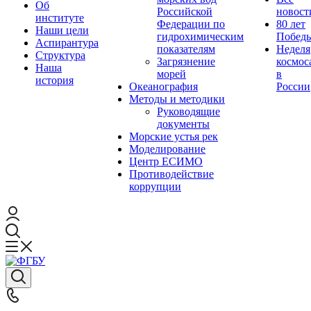
Об
Российской
новост
институте
Федерации по
80 лет
Наши цели
гидрохимическим
Побед
Аспирантура
показателям
Неделя
Структура
Загрязнение
космос
Наша
морей
в
история
Океанография
России
Методы и методики
Руководящие
документы
Морские устья рек
Моделирование
Центр ЕСИМО
Противодействие
коррупции