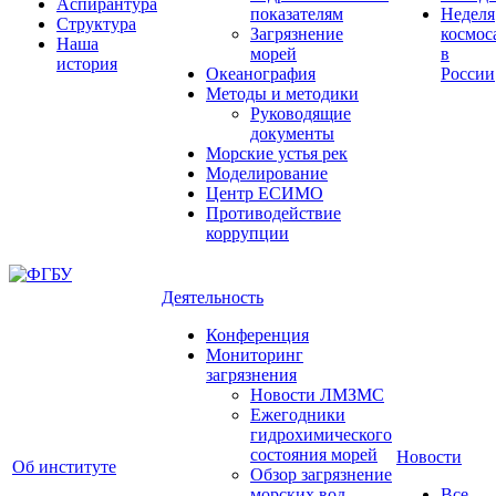
Аспирантура
показателям
Неделя
Структура
Загрязнение
космос
Наша
морей
в
история
Океанография
России
Методы и методики
Руководящие
документы
Морские устья рек
Моделирование
Центр ЕСИМО
Противодействие
коррупции
Деятельность
Конференция
Мониторинг
загрязнения
Новости ЛМЗМС
Ежегодники
гидрохимического
состояния морей
Новости
Об институте
Обзор загрязнение
морских вод
Все