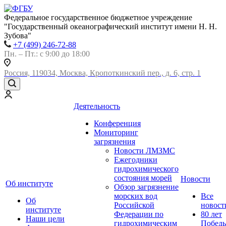
Федеральное государственное бюджетное учреждение
"Государственный океанографический институт имени Н. Н.
Зубова"
+7 (499) 246-72-88
Пн. – Пт.: с 9:00 до 18:00
Россия, 119034, Москва, Кропоткинский пер., д. 6, стр. 1
Деятельность
Конференция
Мониторинг
загрязнения
Новости ЛМЗМС
Ежегодники
гидрохимического
состояния морей
Новости
Об институте
Обзор загрязнение
морских вод
Все
Об
Российской
новост
институте
Федерации по
80 лет
Наши цели
гидрохимическим
Побед