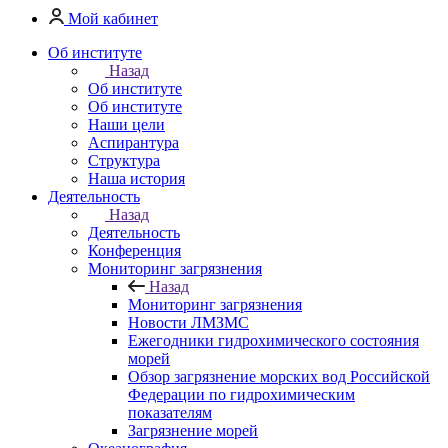
Мой кабинет
Об институте
Назад
Об институте
Об институте
Наши цели
Аспирантура
Структура
Наша история
Деятельность
Назад
Деятельность
Конференция
Мониторинг загрязнения
Назад
Мониторинг загрязнения
Новости ЛМЗМС
Ежегодники гидрохимического состояния
морей
Обзор загрязнение морских вод Российской
Федерации по гидрохимическим
показателям
Загрязнение морей