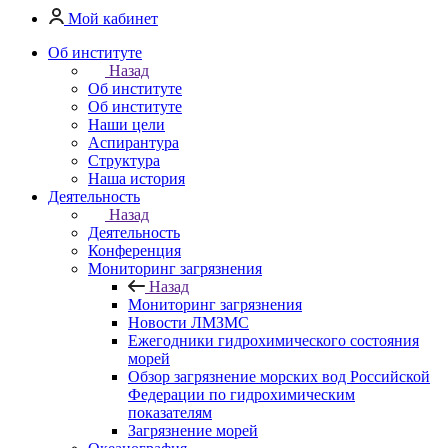
Мой кабинет
Об институте
Назад
Об институте
Об институте
Наши цели
Аспирантура
Структура
Наша история
Деятельность
Назад
Деятельность
Конференция
Мониторинг загрязнения
Назад
Мониторинг загрязнения
Новости ЛМЗМС
Ежегодники гидрохимического состояния
морей
Обзор загрязнение морских вод Российской
Федерации по гидрохимическим
показателям
Загрязнение морей