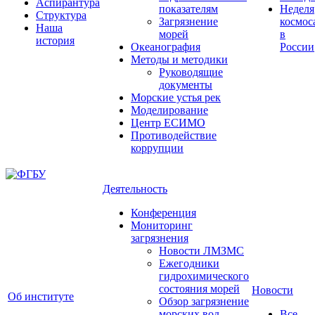
Аспирантура
показателям
Неделя
Структура
Загрязнение
космос
Наша
морей
в
история
Океанография
России
Методы и методики
Руководящие
документы
Морские устья рек
Моделирование
Центр ЕСИМО
Противодействие
коррупции
Деятельность
Конференция
Мониторинг
загрязнения
Новости ЛМЗМС
Ежегодники
гидрохимического
состояния морей
Новости
Об институте
Обзор загрязнение
морских вод
Все