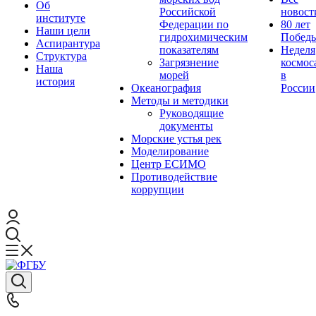
Об
Российской
новост
институте
Федерации по
80 лет
Наши цели
гидрохимическим
Побед
Аспирантура
показателям
Неделя
Структура
Загрязнение
космос
Наша
морей
в
история
Океанография
России
Методы и методики
Руководящие
документы
Морские устья рек
Моделирование
Центр ЕСИМО
Противодействие
коррупции