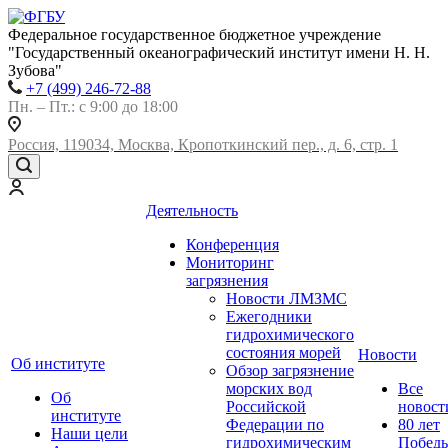
Федеральное государственное бюджетное учреждение
"Государственный океанографический институт имени Н. Н.
Зубова"
+7 (499) 246-72-88
Пн. – Пт.: с 9:00 до 18:00
Россия, 119034, Москва, Кропоткинский пер., д. 6, стр. 1
Деятельность
Конференция
Мониторинг
загрязнения
Новости ЛМЗМС
Ежегодники
гидрохимического
состояния морей
Новости
Об институте
Обзор загрязнение
морских вод
Все
Об
Российской
новост
институте
Федерации по
80 лет
Наши цели
гидрохимическим
Побед